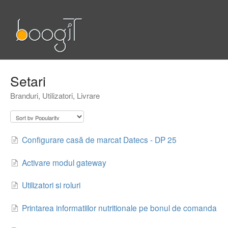
Setari
Branduri, Utilizatori, Livrare
Configurare casă de marcat Datecs - DP 25
Activare modul gateway
Utilizatori si roluri
Printarea informatiilor nutritionale pe bonul de comanda